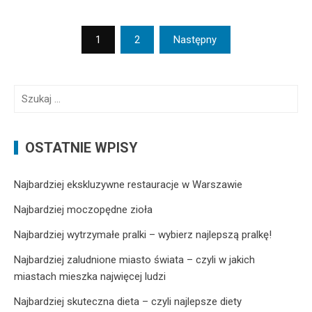
N
1
2
Następny
a
w
S
i
z
g
u
k
a
OSTATNIE WPISY
a
c
j
Najbardziej ekskluzywne restauracje w Warszawie
j
:
Najbardziej moczopędne zioła
a
Najbardziej wytrzymałe pralki – wybierz najlepszą pralkę!
p
o
Najbardziej zaludnione miasto świata – czyli w jakich
miastach mieszka najwięcej ludzi
w
Najbardziej skuteczna dieta – czyli najlepsze diety
p