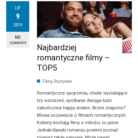
LIP
9
2019
NO
COMMENTS
Najbardziej
romantyczne filmy –
TOP5
Filmy
,
Rozrywka
Romantyczne spojrzenia, chwile wyciskające
łzy wzruszeń, spotkanie dwojga ludzi
zakończone happy endem. Brzmi znajomo?
Mowa oczywiście o filmach romantycznych.
Kobiety kochają filmy o miłości, to jasne.
Jednak klasyki romansu powinni poznać
również także panowie. Może nawet