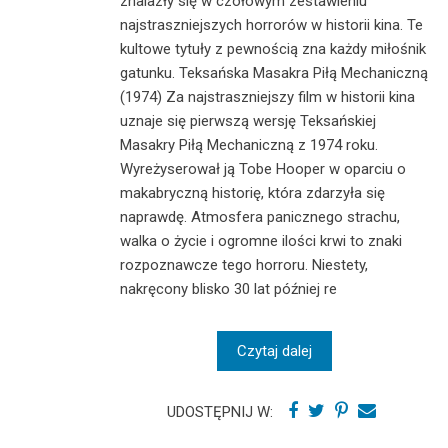
znalazły się w czołowym zestawieniu
najstraszniejszych horrorów w historii kina. Te
kultowe tytuły z pewnością zna każdy miłośnik
gatunku. Teksańska Masakra Piłą Mechaniczną
(1974) Za najstraszniejszy film w historii kina
uznaje się pierwszą wersję Teksańskiej
Masakry Piłą Mechaniczną z 1974 roku.
Wyreżyserował ją Tobe Hooper w oparciu o
makabryczną historię, która zdarzyła się
naprawdę. Atmosfera panicznego strachu,
walka o życie i ogromne ilości krwi to znaki
rozpoznawcze tego horroru. Niestety,
nakręcony blisko 30 lat później re
Czytaj dalej
UDOSTĘPNIJ W: