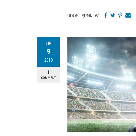
UDOSTĘPNIJ W:
LIP
9
2019
1
COMMENT