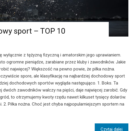
owy sport – TOP 10
 się wyłącznie z tężyzną fizyczną i amatorskim jego uprawianiem.
to ogromne pieniądze, zarabiane przez kluby i zawodników. Jakie
robić najwięcej? Większość na pewno powie, że piłka nożna.
zywiście spore, ale klasyfikację na najbardziej dochodowy sport
dziej dochodowych sportów wygląda następująco. 1. Boks. Ta
ej dwóch zawodników walczy na pięści, daje najwięcej zarobić. Gdy
agród, to otrzymujemy kwoty rzędu nawet kilkuset tysięcy dolarów.
si. 2. Piłka nożna. Choć jest chyba najpopularniejszym sportem na
Czytaj dalej