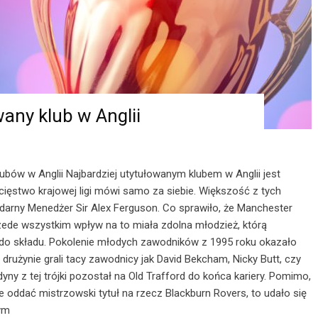
wany klub w Anglii
lubów w Anglii Najbardziej utytułowanym klubem w Anglii jest
ięstwo krajowej ligi mówi samo za siebie. Większość z tych
ndarny Menedżer Sir Alex Ferguson. Co sprawiło, że Manchester
rzede wszystkim wpływ na to miała zdolna młodzież, którą
o składu. Pokolenie młodych zawodników z 1995 roku okazało
drużynie grali tacy zawodnicy jak David Bekcham, Nicky Butt, czy
dyny z tej trójki pozostał na Old Trafford do końca kariery. Pomimo,
e oddać mistrzowski tytuł na rzecz Blackburn Rovers, to udało się
nym