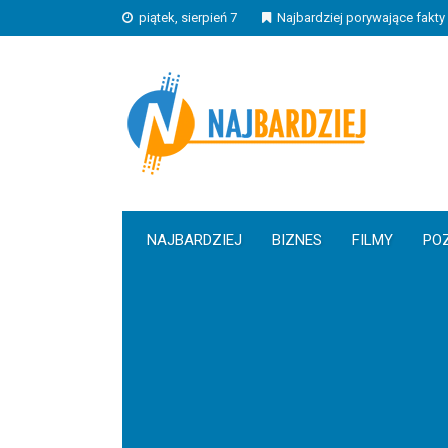
piątek, sierpień 7
Najbardziej porywające fakty 
NAJBARDZIEJ
BIZNES
FILMY
PO