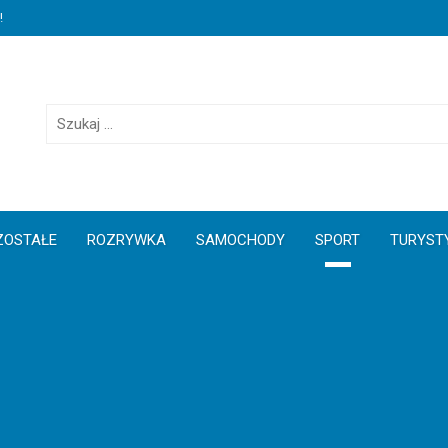
!
S
z
u
k
a
j
ZOSTAŁE
ROZRYWKA
SAMOCHODY
SPORT
TURYST
: