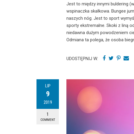
Jest to między innymi buldering 
wspinaczka skałkowa. Bungee jumpi
naszych nóg. Jest to sport wymy
sporty ekstremalne. Skoki z liną
niedawna dużym powodzeniem cies
Odmiana ta polega, że osoba bieg
UDOSTĘPNIJ W:
LIP
9
2019
1
COMMENT