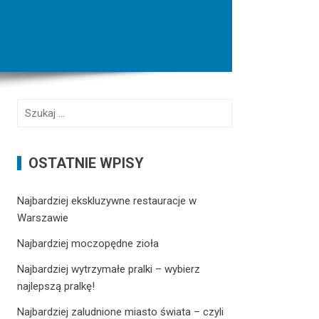
S
z
u
k
OSTATNIE WPISY
a
j
Najbardziej ekskluzywne restauracje w
:
Warszawie
Najbardziej moczopędne zioła
Najbardziej wytrzymałe pralki – wybierz
najlepszą pralkę!
Najbardziej zaludnione miasto świata – czyli