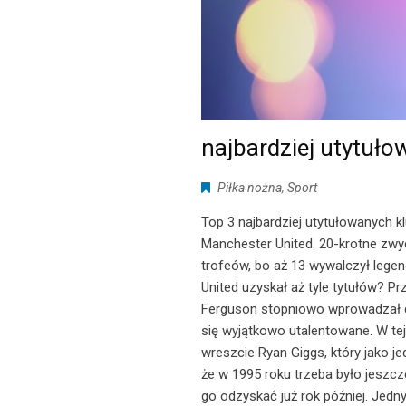
najbardziej utytuło
Piłka nożna
,
Sport
Top 3 najbardziej utytułowanych k
Manchester United. 20-krotne zwyc
trofeów, bo aż 13 wywalczył lege
United uzyskał aż tyle tytułów? P
Ferguson stopniowo wprowadzał d
się wyjątkowo utalentowane. W tej 
wreszcie Ryan Giggs, który jako je
że w 1995 roku trzeba było jeszcz
go odzyskać już rok później. Jed