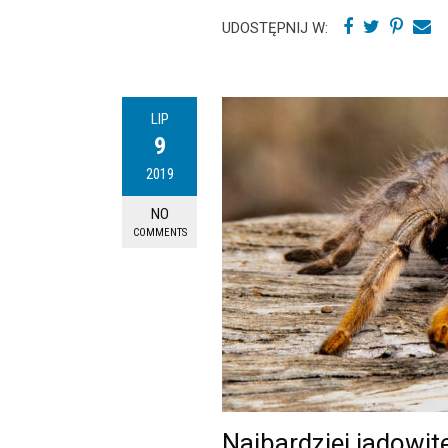
UDOSTĘPNIJ W:
LIP
9
2019
NO
COMMENTS
Najbardziej jadowite