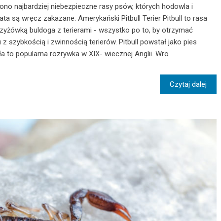
ono najbardziej niebezpieczne rasy psów, których hodowla i
ta są wręcz zakazane. Amerykański Pitbull Terier Pitbull to rasa
krzyżówką buldoga z terierami - wszystko po to, by otrzymać
z szybkością i zwinnością terierów. Pitbull powstał jako pies
ła to popularna rozrywka w XIX- wiecznej Anglii. Wro
Czytaj dalej