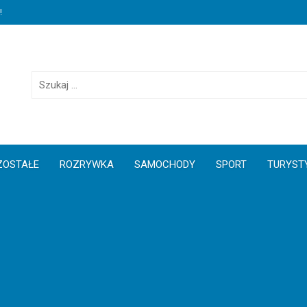
!
S
z
u
k
a
j
ZOSTAŁE
ROZRYWKA
SAMOCHODY
SPORT
TURYST
: