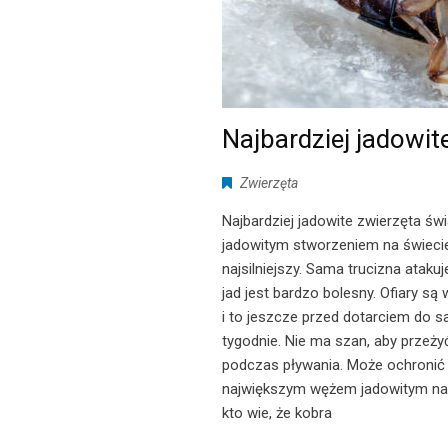
Najbardziej jadowit
Zwierzęta
Najbardziej jadowite zwierzęta św
jadowitym stworzeniem na świecie. 
najsilniejszy. Sama trucizna ataku
jad jest bardzo bolesny. Ofiary są
i to jeszcze przed dotarciem do sa
tygodnie. Nie ma szan, aby przeży
podczas pływania. Może ochronić 
największym wężem jadowitym na św
kto wie, że kobra