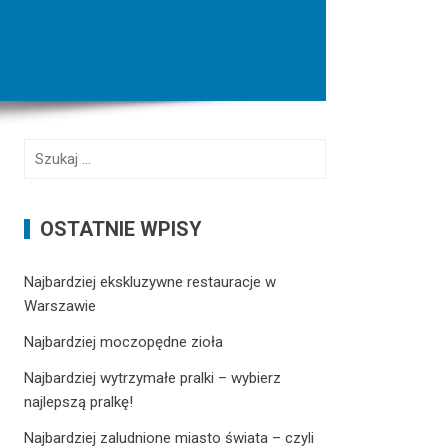
S
z
u
k
OSTATNIE WPISY
a
j
Najbardziej ekskluzywne restauracje w
:
Warszawie
Najbardziej moczopędne zioła
Najbardziej wytrzymałe pralki – wybierz
najlepszą pralkę!
Najbardziej zaludnione miasto świata – czyli