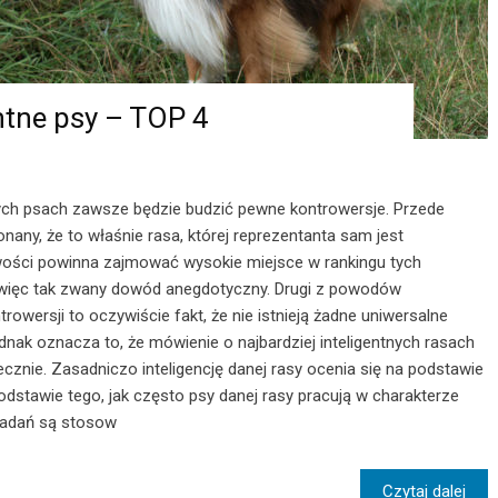
entne psy – TOP 4
tnych psach zawsze będzie budzić pewne kontrowersje. Przede
nany, że to właśnie rasa, której reprezentanta sam jest
ości powinna zajmować wysokie miejsce w rankingu tych
to więc tak zwany dowód anegdotyczny. Drugi z powodów
trowersji to oczywiście fakt, że nie istnieją żadne uniwersalne
 jednak oznacza to, że mówienie o najbardziej inteligentnych rasach
znie. Zasadniczo inteligencję danej rasy ocenia się na podstawie
podstawie tego, jak często psy danej rasy pracują w charakterze
zadań są stosow
Czytaj dalej