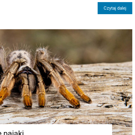
Czytaj dalej
 pająki