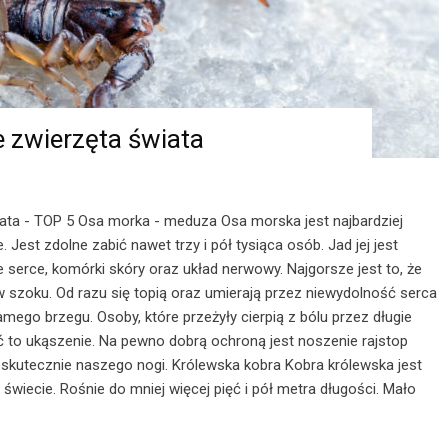
e zwierzęta świata
iata - TOP 5 Osa morka - meduza Osa morska jest najbardziej
Jest zdolne zabić nawet trzy i pół tysiąca osób. Jad jej jest
je serce, komórki skóry oraz układ nerwowy. Najgorsze jest to, że
 w szoku. Od razu się topią oraz umierają przez niewydolność serca
mego brzegu. Osoby, które przeżyły cierpią z bólu przez długie
ć to ukąszenie. Na pewno dobrą ochroną jest noszenie rajstop
skutecznie naszego nogi. Królewska kobra Kobra królewska jest
iecie. Rośnie do mniej więcej pięć i pół metra długości. Mało