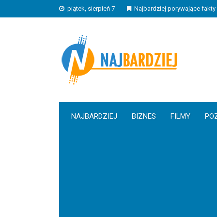
piątek, sierpień 7
Najbardziej porywające fakty 
NAJBARDZIEJ
BIZNES
FILMY
PO