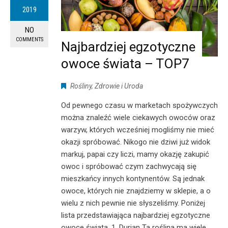
2019
NO
COMMENTS
Najbardziej egzotyczne
owoce świata – TOP7
Rośliny
,
Zdrowie i Uroda
Od pewnego czasu w marketach spożywczych
można znaleźć wiele ciekawych owoców oraz
warzyw, których wcześniej mogliśmy nie mieć
okazji spróbować. Nikogo nie dziwi już widok
markuj, papai czy liczi, mamy okazję zakupić
owoc i spróbować czym zachwycają się
mieszkańcy innych kontynentów. Są jednak
owoce, których nie znajdziemy w sklepie, a o
wielu z nich pewnie nie słyszeliśmy. Poniżej
lista przedstawiająca najbardziej egzotyczne
owoce świata. 1. Durian Ta roślina ma wiele