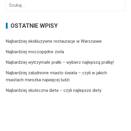
S
z
u
k
OSTATNIE WPISY
a
j
Najbardziej ekskluzywne restauracje w Warszawie
:
Najbardziej moczopędne zioła
Najbardziej wytrzymałe pralki – wybierz najlepszą pralkę!
Najbardziej zaludnione miasto świata – czyli w jakich
miastach mieszka najwięcej ludzi
Najbardziej skuteczna dieta – czyli najlepsze diety