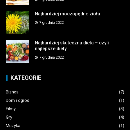
Najbardziej moczopędne zioła
7 grudnia 2022
Najbardziej skuteczna dieta – czyli
najlepsze diety
7 grudnia 2022
KATEGORIE
Biznes
(7)
Dom i ogród
(1)
Filmy
(8)
Gry
(4)
Muzyka
(1)